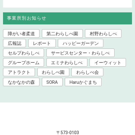
事業所別お知らせ
障がい者柔道
第二わらしべ園
村野わらしべ
広報誌
レポート
ハッピーガーデン
セルプわらしべ
サービスセンター・わらしべ
グループホーム
エミナわらしべ
イーウィット
アトラクト
わらしべ園
わらしべ会
なかなかの森
SORA
Haruかぐまち
〒573-0103