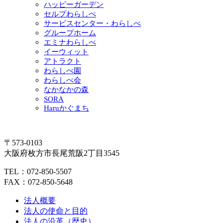
ハッピーガーデン
セルプわらしべ
サービスセンター・わらしべ
グループホーム
エミナわらしべ
イーウィット
アトラクト
わらしべ園
わらしべ会
なかなかの森
SORA
Haruかぐまち
〒573-0103
大阪府枚方市長尾荒阪2丁目3545
TEL：072-850-5507
FAX：072-850-5648
法人概要
法人の使命と目的
法人の沿革（歴史）