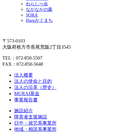
わらしべ会
なかなかの森
SORA
Haruかぐまち
〒573-0103
大阪府枚方市長尾荒阪2丁目3545
TEL：072-850-5507
FAX：072-850-5648
法人概要
法人の使命と目的
法人の沿革（歴史）
MURAI基金
事業報告書
施設紹介
障害者支援施設
日中・就労系事業所
地域・相談系事業所