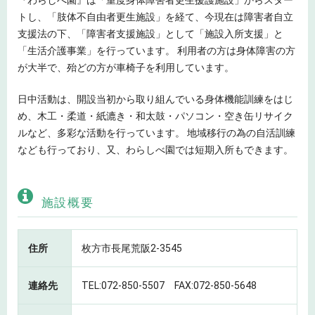
『わらしべ園』は「重度身体障害者更生援護施設」からスター
トし、「肢体不自由者更生施設」を経て、今現在は障害者自立
支援法の下、「障害者支援施設」として「施設入所支援」と
「生活介護事業」を行っています。 利用者の方は身体障害の方
が大半で、殆どの方が車椅子を利用しています。
日中活動は、開設当初から取り組んでいる身体機能訓練をはじ
め、木工・柔道・紙漉き・和太鼓・パソコン・空き缶リサイク
ルなど、多彩な活動を行っています。 地域移行の為の自活訓練
なども行っており、又、わらしべ園では短期入所もできます。
施設概要
住所
枚方市長尾荒阪2-3545
連絡先
TEL:072-850-5507 FAX:072-850-5648