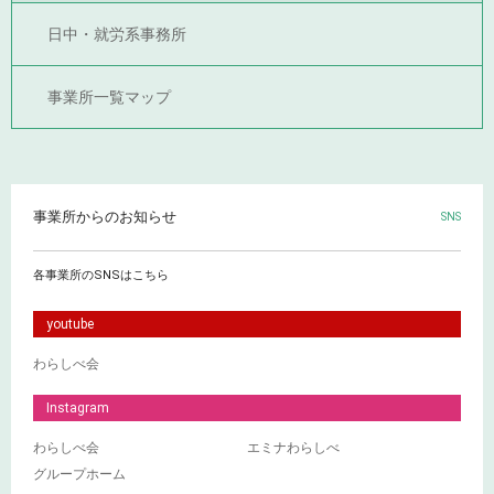
日中・就労系事務所
事業所一覧マップ
事業所からのお知らせ
SNS
各事業所のSNSはこちら
youtube
わらしべ会
Instagram
わらしべ会
エミナわらしべ
グループホーム