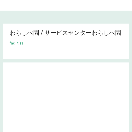
トップページ
施設紹介
わらしべ園 / サービスセンターわらしべ園
わらしべ園 / サービスセンターわらしべ園
facilities