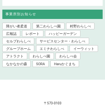
事業所別お知らせ
障がい者柔道
第二わらしべ園
村野わらしべ
広報誌
レポート
ハッピーガーデン
セルプわらしべ
サービスセンター・わらしべ
グループホーム
エミナわらしべ
イーウィット
アトラクト
わらしべ園
わらしべ会
なかなかの森
SORA
Haruかぐまち
〒573-0103