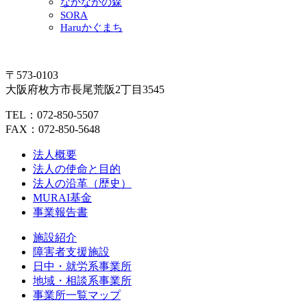
なかなかの森
SORA
Haruかぐまち
〒573-0103
大阪府枚方市長尾荒阪2丁目3545
TEL：072-850-5507
FAX：072-850-5648
法人概要
法人の使命と目的
法人の沿革（歴史）
MURAI基金
事業報告書
施設紹介
障害者支援施設
日中・就労系事業所
地域・相談系事業所
事業所一覧マップ