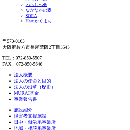
わらしべ会
なかなかの森
SORA
Haruかぐまち
〒573-0103
大阪府枚方市長尾荒阪2丁目3545
TEL：072-850-5507
FAX：072-850-5648
法人概要
法人の使命と目的
法人の沿革（歴史）
MURAI基金
事業報告書
施設紹介
障害者支援施設
日中・就労系事業所
地域・相談系事業所