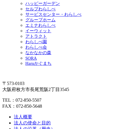
ハッピーガーデン
セルプわらしべ
サービスセンター・わらしべ
グループホーム
エミナわらしべ
イーウィット
アトラクト
わらしべ園
わらしべ会
なかなかの森
SORA
Haruかぐまち
〒573-0103
大阪府枚方市長尾荒阪2丁目3545
TEL：072-850-5507
FAX：072-850-5648
法人概要
法人の使命と目的
法人の沿革（歴史）