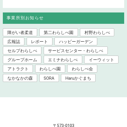
事業所別お知らせ
障がい者柔道
第二わらしべ園
村野わらしべ
広報誌
レポート
ハッピーガーデン
セルプわらしべ
サービスセンター・わらしべ
グループホーム
エミナわらしべ
イーウィット
アトラクト
わらしべ園
わらしべ会
なかなかの森
SORA
Haruかぐまち
〒573-0103