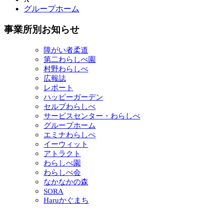
グループホーム
事業所別お知らせ
障がい者柔道
第二わらしべ園
村野わらしべ
広報誌
レポート
ハッピーガーデン
セルプわらしべ
サービスセンター・わらしべ
グループホーム
エミナわらしべ
イーウィット
アトラクト
わらしべ園
わらしべ会
なかなかの森
SORA
Haruかぐまち