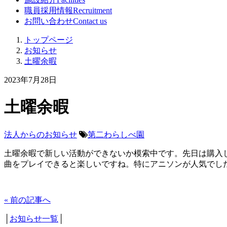
職員採用情報
Recruitment
お問い合わせ
Contact us
トップページ
お知らせ
土曜余暇
2023年7月28日
土曜余暇
法人からのお知らせ
第二わらしべ園
土曜余暇で新しい活動ができないか模索中です。先日は購入し
曲をプレイできると楽しいですね。特にアニソンが人気でし
« 前の記事へ
│
お知らせ一覧
│