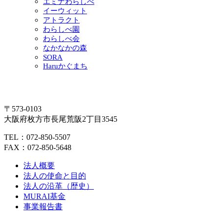
エミナわらしべ
イーウィット
アトラクト
わらしべ園
わらしべ会
なかなかの森
SORA
Haruかぐまち
〒573-0103
大阪府枚方市長尾荒阪2丁目3545
TEL：072-850-5507
FAX：072-850-5648
法人概要
法人の使命と目的
法人の沿革（歴史）
MURAI基金
事業報告書