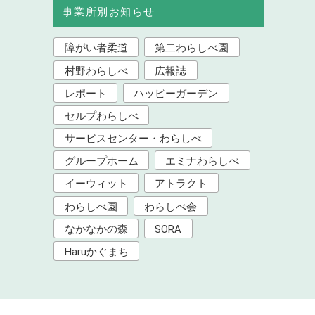
事業所別お知らせ
障がい者柔道
第二わらしべ園
村野わらしべ
広報誌
レポート
ハッピーガーデン
セルプわらしべ
サービスセンター・わらしべ
グループホーム
エミナわらしべ
イーウィット
アトラクト
わらしべ園
わらしべ会
なかなかの森
SORA
Haruかぐまち