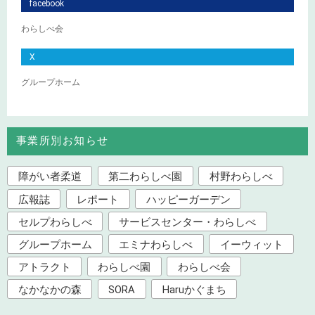
facebook
わらしべ会
X
グループホーム
事業所別お知らせ
障がい者柔道
第二わらしべ園
村野わらしべ
広報誌
レポート
ハッピーガーデン
セルプわらしべ
サービスセンター・わらしべ
グループホーム
エミナわらしべ
イーウィット
アトラクト
わらしべ園
わらしべ会
なかなかの森
SORA
Haruかぐまち