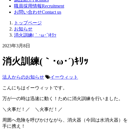
職員採用情報
Recruitment
お問い合わせ
Contact us
トップページ
お知らせ
消火訓練(｀･ω･´)ｷﾘｯ
2023年3月8日
消火訓練(｀･ω･´)ｷﾘｯ
法人からのお知らせ
イーウィット
こんにちはイーウィットです。
万が一の時は迅速に動く！ために消火訓練を行いました。
＼火事だ！／ ＼火事だ！／
周囲へ危険を呼びかけながら、消火器（今回は水消火器）を
手に携え！