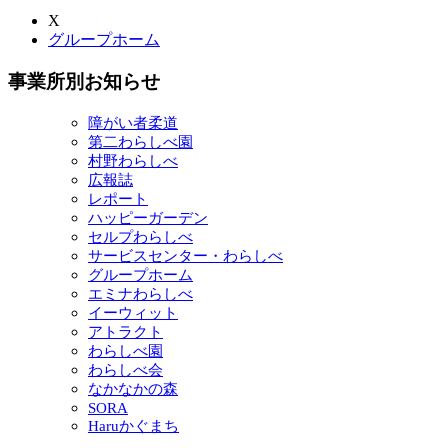
X
グループホーム
事業所別お知らせ
障がい者柔道
第二わらしべ園
村野わらしべ
広報誌
レポート
ハッピーガーデン
セルプわらしべ
サービスセンター・わらしべ
グループホーム
エミナわらしべ
イーウィット
アトラクト
わらしべ園
わらしべ会
なかなかの森
SORA
Haruかぐまち