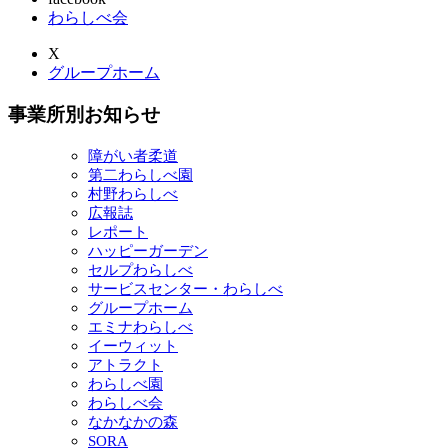
わらしべ会
X
グループホーム
事業所別お知らせ
障がい者柔道
第二わらしべ園
村野わらしべ
広報誌
レポート
ハッピーガーデン
セルプわらしべ
サービスセンター・わらしべ
グループホーム
エミナわらしべ
イーウィット
アトラクト
わらしべ園
わらしべ会
なかなかの森
SORA