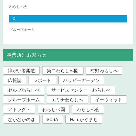
わらしべ会
X
グループホーム
事業所別お知らせ
障がい者柔道
第二わらしべ園
村野わらしべ
広報誌
レポート
ハッピーガーデン
セルプわらしべ
サービスセンター・わらしべ
グループホーム
エミナわらしべ
イーウィット
アトラクト
わらしべ園
わらしべ会
なかなかの森
SORA
Haruかぐまち