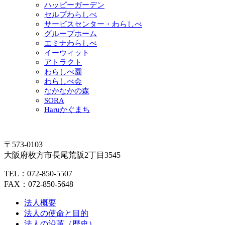
ハッピーガーデン
セルプわらしべ
サービスセンター・わらしべ
グループホーム
エミナわらしべ
イーウィット
アトラクト
わらしべ園
わらしべ会
なかなかの森
SORA
Haruかぐまち
〒573-0103
大阪府枚方市長尾荒阪2丁目3545
TEL：072-850-5507
FAX：072-850-5648
法人概要
法人の使命と目的
法人の沿革（歴史）