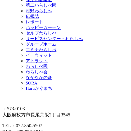
第二わらしべ園
村野わらしべ
広報誌
レポート
ハッピーガーデン
セルプわらしべ
サービスセンター・わらしべ
グループホーム
エミナわらしべ
イーウィット
アトラクト
わらしべ園
わらしべ会
なかなかの森
SORA
Haruかぐまち
〒573-0103
大阪府枚方市長尾荒阪2丁目3545
TEL：072-850-5507