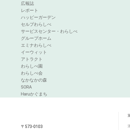
広報誌
レポート
ハッピーガーデン
セルプわらしべ
サービスセンター・わらしべ
グループホーム
エミナわらしべ
イーウィット
アトラクト
わらしべ園
わらしべ会
なかなかの森
SORA
Haruかぐまち
〒573-0103