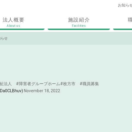
お知ら
法人概要
施設紹介
About us
Facilities
知らせ
祉法人
#障害者グループホーム
#枚方市
#職員募集
0CLBhuv)
November 18, 2022
。