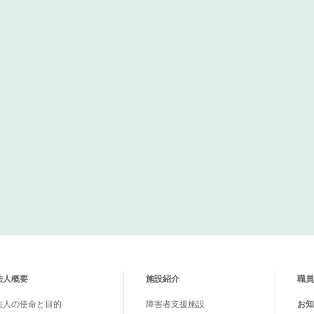
法人概要
施設紹介
職員
法人の使命と目的
障害者支援施設
お知