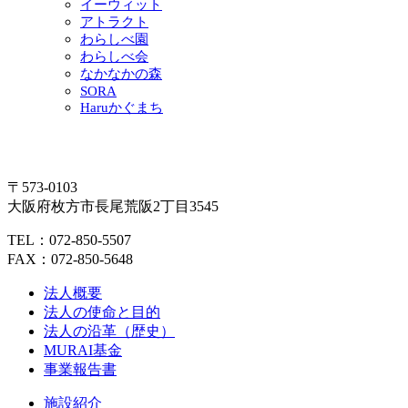
イーウィット
アトラクト
わらしべ園
わらしべ会
なかなかの森
SORA
Haruかぐまち
〒573-0103
大阪府枚方市長尾荒阪2丁目3545
TEL：072-850-5507
FAX：072-850-5648
法人概要
法人の使命と目的
法人の沿革（歴史）
MURAI基金
事業報告書
施設紹介