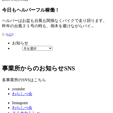
今日もヘルパーフル稼働！
ヘルパーはお盆も台風も関係なくバイクで走り回ります。
昨年の台風２１号の時も、倒木を避けながらバイ...
3 / 3
«
1
2
3
お知らせ
事業所からのお知らせ
SNS
各事業所のSNSはこちら
youtube
わらしべ会
Instagram
わらしべ会
エミナわらしべ