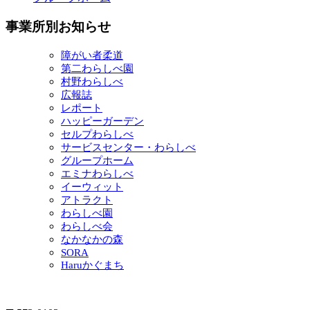
事業所別お知らせ
障がい者柔道
第二わらしべ園
村野わらしべ
広報誌
レポート
ハッピーガーデン
セルプわらしべ
サービスセンター・わらしべ
グループホーム
エミナわらしべ
イーウィット
アトラクト
わらしべ園
わらしべ会
なかなかの森
SORA
Haruかぐまち