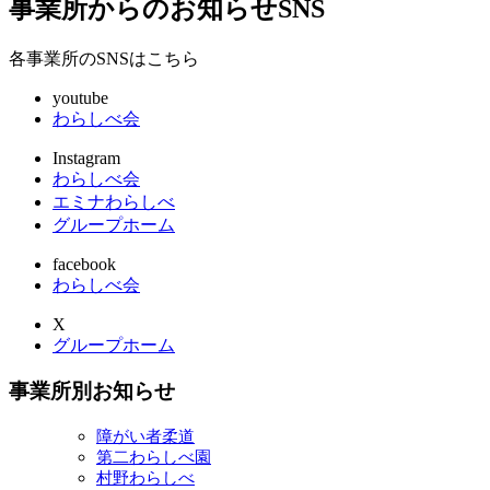
事業所からのお知らせ
SNS
各事業所のSNSはこちら
youtube
わらしべ会
Instagram
わらしべ会
エミナわらしべ
グループホーム
facebook
わらしべ会
X
グループホーム
事業所別お知らせ
障がい者柔道
第二わらしべ園
村野わらしべ