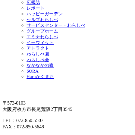
広報誌
レポート
ハッピーガーデン
セルプわらしべ
サービスセンター・わらしべ
グループホーム
エミナわらしべ
イーウィット
アトラクト
わらしべ園
わらしべ会
なかなかの森
SORA
Haruかぐまち
〒573-0103
大阪府枚方市長尾荒阪2丁目3545
TEL：072-850-5507
FAX：072-850-5648