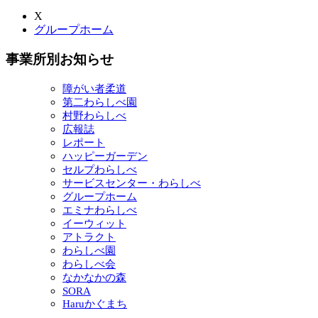
X
グループホーム
事業所別お知らせ
障がい者柔道
第二わらしべ園
村野わらしべ
広報誌
レポート
ハッピーガーデン
セルプわらしべ
サービスセンター・わらしべ
グループホーム
エミナわらしべ
イーウィット
アトラクト
わらしべ園
わらしべ会
なかなかの森
SORA
Haruかぐまち