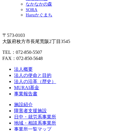
なかなかの森
SORA
Haruかぐまち
〒573-0103
大阪府枚方市長尾荒阪2丁目3545
TEL：072-850-5507
FAX：072-850-5648
法人概要
法人の使命と目的
法人の沿革（歴史）
MURAI基金
事業報告書
施設紹介
障害者支援施設
日中・就労系事業所
地域・相談系事業所
事業所一覧マップ