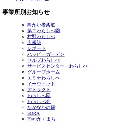
事業所別お知らせ
障がい者柔道
第二わらしべ園
村野わらしべ
広報誌
レポート
ハッピーガーデン
セルプわらしべ
サービスセンター・わらしべ
グループホーム
エミナわらしべ
イーウィット
アトラクト
わらしべ園
わらしべ会
なかなかの森
SORA
Haruかぐまち