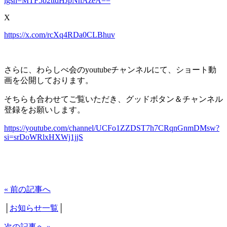
igsh=MTF5b2ttdHJpNnAzeA==
X
https://x.com/rcXq4RDa0CLBhuv
さらに、わらしべ会のyoutubeチャンネルにて、ショート動
画を公開しております。
そちらも合わせてご覧いただき、グッドボタン＆チャンネル
登録をお願いします。
https://youtube.com/channel/UCFo1ZZDST7h7CRqnGnmDMsw?
si=srDoWRlxHXWj1jjS
« 前の記事へ
│
お知らせ一覧
│
次の記事へ »