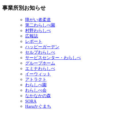
事業所別お知らせ
障がい者柔道
第二わらしべ園
村野わらしべ
広報誌
レポート
ハッピーガーデン
セルプわらしべ
サービスセンター・わらしべ
グループホーム
エミナわらしべ
イーウィット
アトラクト
わらしべ園
わらしべ会
なかなかの森
SORA
Haruかぐまち