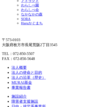
アトラクト
わらしべ園
わらしべ会
なかなかの森
SORA
Haruかぐまち
〒573-0103
大阪府枚方市長尾荒阪2丁目3545
TEL：072-850-5507
FAX：072-850-5648
法人概要
法人の使命と目的
法人の沿革（歴史）
MURAI基金
事業報告書
施設紹介
障害者支援施設
日中・就労系事業所