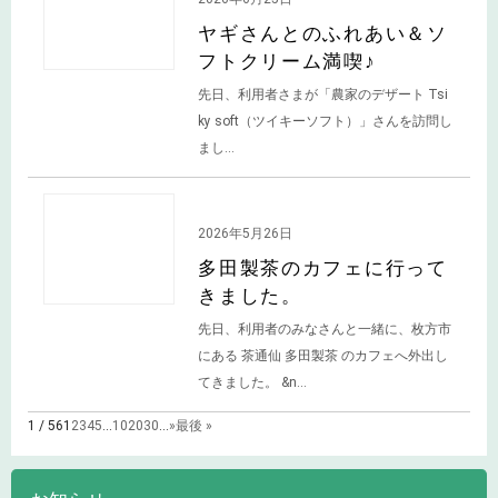
ヤギさんとのふれあい＆ソ
フトクリーム満喫♪
先日、利用者さまが「農家のデザート Tsi
ky soft（ツイキーソフト）」さんを訪問し
まし...
活動情報
2026年5月26日
多田製茶のカフェに行って
きました。
先日、利用者のみなさんと一緒に、枚方市
にある 茶通仙 多田製茶 のカフェへ外出し
てきました。 &n...
1 / 56
1
2
3
4
5
...
10
20
30
...
»
最後 »