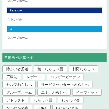
グループホーム
facebook
わらしべ会
X
グループホーム
事業所別お知らせ
障がい者柔道
第二わらしべ園
村野わらしべ
広報誌
レポート
ハッピーガーデン
セルプわらしべ
サービスセンター・わらしべ
グループホーム
エミナわらしべ
イーウィット
アトラクト
わらしべ園
わらしべ会
なかなかの森
SORA
Haruかぐまち