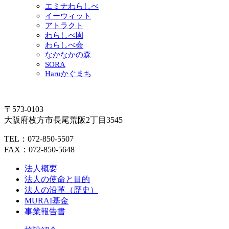
エミナわらしべ
イーウィット
アトラクト
わらしべ園
わらしべ会
なかなかの森
SORA
Haruかぐまち
〒573-0103
大阪府枚方市長尾荒阪2丁目3545
TEL：072-850-5507
FAX：072-850-5648
法人概要
法人の使命と目的
法人の沿革（歴史）
MURAI基金
事業報告書