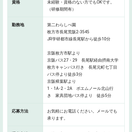
資格
未経験・資格のない方でもOKです。
（研修期間有）
勤務地
第二わらしべ園
枚方市長尾荒阪2-3545
JR学研都市線長尾駅から徒歩10分
京阪枚方市駅より
京阪バス27・29 長尾駅経由摂南大学
枚方キャンパス行き 長尾元町七丁目
バス停より徒歩3分
京阪樟葉駅より
1・1A･2・2A ポエムノール北山行
き 家具団地バス停より 徒歩5分
応募方法
お気軽にお電話ください。メールでも
承ります。